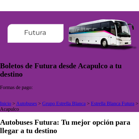
Boletos de Futura desde Acapulco a tu
destino
Formas de pago:
Inicio
>
Autobuses
>
Grupo Estrella Blanca
>
Estrella Blanca Futura
>
Acapulco
Autobuses Futura: Tu mejor opción para
llegar a tu destino