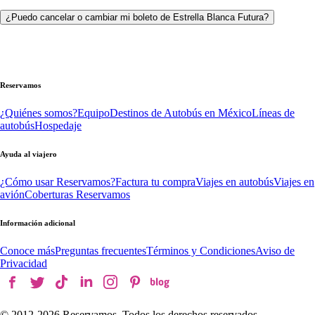
¿Puedo cancelar o cambiar mi boleto de Estrella Blanca Futura?
Reservamos
¿Quiénes somos?
Equipo
Destinos de Autobús en México
Líneas de
autobús
Hospedaje
Ayuda al viajero
¿Cómo usar Reservamos?
Factura tu compra
Viajes en autobús
Viajes en
avión
Coberturas Reservamos
Información adicional
Conoce más
Preguntas frecuentes
Términos y Condiciones
Aviso de
Privacidad
© 2012-
2026
Reservamos. Todos los derechos reservados.