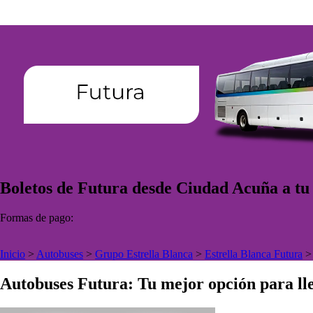
Boletos de Futura desde Ciudad Acuña a tu 
Formas de pago:
Inicio
>
Autobuses
>
Grupo Estrella Blanca
>
Estrella Blanca Futura
Autobuses Futura: Tu mejor opción para lle