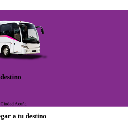
destino
>
Ciudad Acuña
gar a tu destino