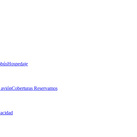
obús
Hospedaje
 avión
Coberturas Reservamos
vacidad