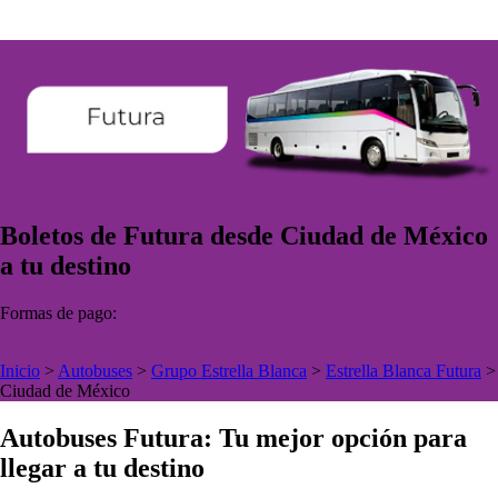
Boletos de Futura desde Ciudad de México
a tu destino
Formas de pago:
Inicio
>
Autobuses
>
Grupo Estrella Blanca
>
Estrella Blanca Futura
>
Ciudad de México
Autobuses Futura: Tu mejor opción para
llegar a tu destino