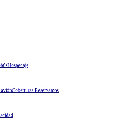
obús
Hospedaje
 avión
Coberturas Reservamos
vacidad