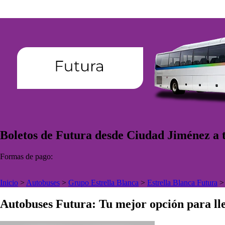
Boletos de Futura desde Ciudad Jiménez a t
Formas de pago:
Inicio
>
Autobuses
>
Grupo Estrella Blanca
>
Estrella Blanca Futura
Autobuses Futura: Tu mejor opción para lle