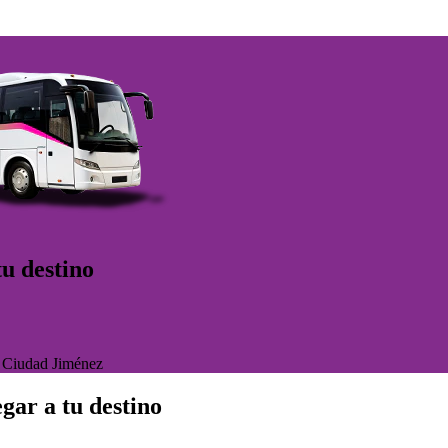
u destino
>
Ciudad Jiménez
gar a tu destino