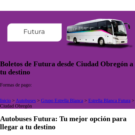
Boletos de Futura desde Ciudad Obregón a
tu destino
Formas de pago:
Inicio
>
Autobuses
>
Grupo Estrella Blanca
>
Estrella Blanca Futura
>
Ciudad Obregón
Autobuses Futura: Tu mejor opción para
llegar a tu destino