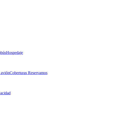
obús
Hospedaje
 avión
Coberturas Reservamos
vacidad