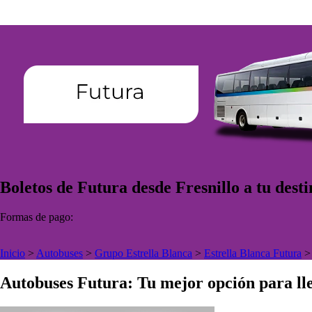
Boletos de Futura desde Fresnillo a tu desti
Formas de pago:
Inicio
>
Autobuses
>
Grupo Estrella Blanca
>
Estrella Blanca Futura
Autobuses Futura: Tu mejor opción para lle