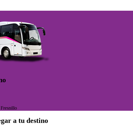
no
>
Fresnillo
gar a tu destino