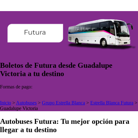
Boletos de Futura desde Guadalupe
Victoria a tu destino
Formas de pago:
Inicio
>
Autobuses
>
Grupo Estrella Blanca
>
Estrella Blanca Futura
>
Guadalupe Victoria
Autobuses Futura: Tu mejor opción para
llegar a tu destino