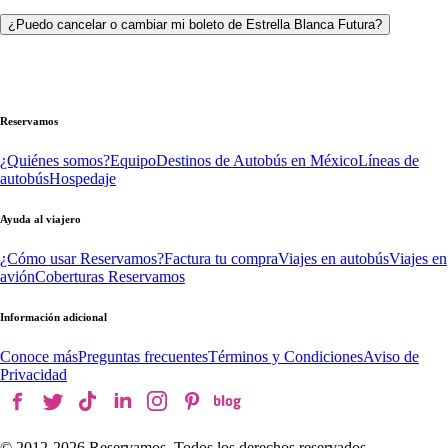
¿Puedo cancelar o cambiar mi boleto de Estrella Blanca Futura?
Reservamos
¿Quiénes somos?
Equipo
Destinos de Autobús en México
Líneas de
autobús
Hospedaje
Ayuda al viajero
¿Cómo usar Reservamos?
Factura tu compra
Viajes en autobús
Viajes en
avión
Coberturas Reservamos
Información adicional
Conoce más
Preguntas frecuentes
Términos y Condiciones
Aviso de
Privacidad
© 2012-
2026
Reservamos. Todos los derechos reservados.