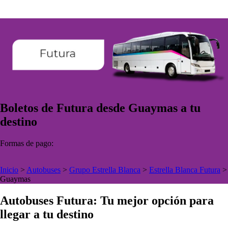
Boletos de Futura desde Guaymas a tu
destino
Formas de pago:
Inicio
>
Autobuses
>
Grupo Estrella Blanca
>
Estrella Blanca Futura
>
Guaymas
Autobuses Futura: Tu mejor opción para
llegar a tu destino