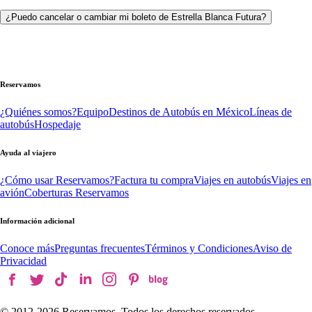
¿Puedo cancelar o cambiar mi boleto de Estrella Blanca Futura?
Reservamos
¿Quiénes somos?
Equipo
Destinos de Autobús en México
Líneas de
autobús
Hospedaje
Ayuda al viajero
¿Cómo usar Reservamos?
Factura tu compra
Viajes en autobús
Viajes en
avión
Coberturas Reservamos
Información adicional
Conoce más
Preguntas frecuentes
Términos y Condiciones
Aviso de
Privacidad
© 2012-
2026
Reservamos. Todos los derechos reservados.