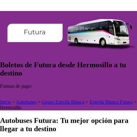
Boletos de Futura desde Hermosillo a tu
destino
Formas de pago:
Inicio
>
Autobuses
>
Grupo Estrella Blanca
>
Estrella Blanca Futura
>
Hermosillo
Autobuses Futura: Tu mejor opción para
llegar a tu destino