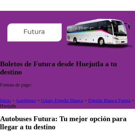
Boletos de Futura desde Huejutla a tu
destino
Formas de pago:
Inicio
>
Autobuses
>
Grupo Estrella Blanca
>
Estrella Blanca Futura
>
Huejutla
Autobuses Futura: Tu mejor opción para
llegar a tu destino