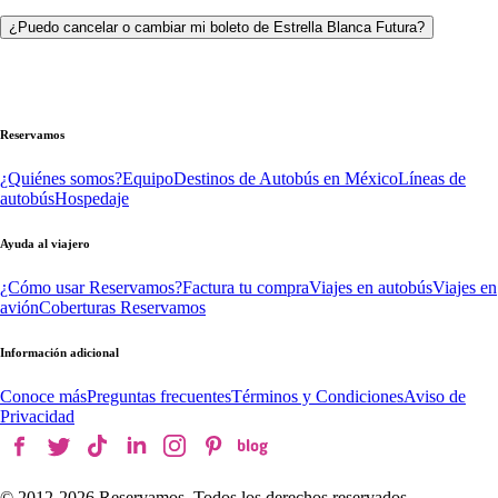
¿Puedo cancelar o cambiar mi boleto de Estrella Blanca Futura?
Reservamos
¿Quiénes somos?
Equipo
Destinos de Autobús en México
Líneas de
autobús
Hospedaje
Ayuda al viajero
¿Cómo usar Reservamos?
Factura tu compra
Viajes en autobús
Viajes en
avión
Coberturas Reservamos
Información adicional
Conoce más
Preguntas frecuentes
Términos y Condiciones
Aviso de
Privacidad
© 2012-
2026
Reservamos. Todos los derechos reservados.