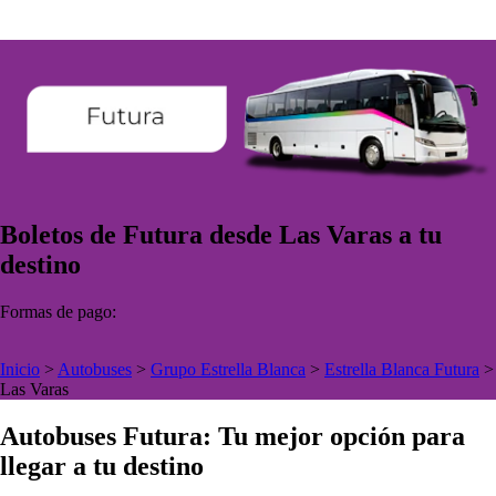
Boletos de Futura desde Las Varas a tu
destino
Formas de pago:
Inicio
>
Autobuses
>
Grupo Estrella Blanca
>
Estrella Blanca Futura
>
Las Varas
Autobuses Futura: Tu mejor opción para
llegar a tu destino