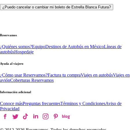
¿Puedo cancelar o cambiar mi boleto de Estrella Blanca Futura?
Reservamos
¿Quiénes somos?
Equipo
Destinos de Autobús en México
Líneas de
autobús
Hospedaje
Ayuda al viajero
¿Cómo usar Reservamos?
Factura tu compra
Viajes en autobús
Viajes en
avión
Coberturas Reservamos
Información adicional
Conoce más
Preguntas frecuentes
Términos y Condiciones
Aviso de
Privacidad
© 2012-
2026
Reservamos. Todos los derechos reservados.