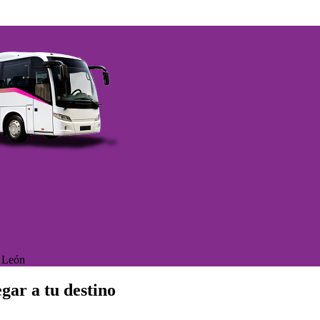
>
León
gar a tu destino