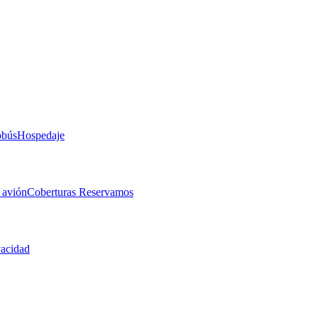
obús
Hospedaje
 avión
Coberturas Reservamos
vacidad