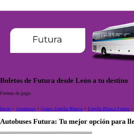
Boletos de Futura desde León a tu destino
Formas de pago:
Inicio
>
Autobuses
>
Grupo Estrella Blanca
>
Estrella Blanca Futura
Autobuses Futura: Tu mejor opción para lle