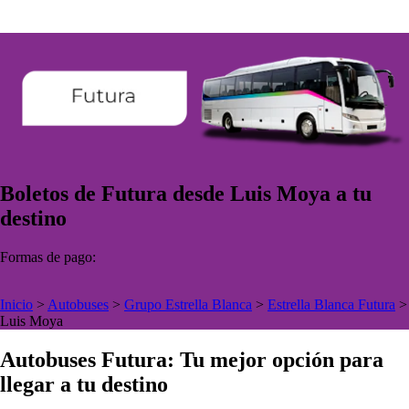
Boletos de Futura desde Luis Moya a tu
destino
Formas de pago:
Inicio
>
Autobuses
>
Grupo Estrella Blanca
>
Estrella Blanca Futura
>
Luis Moya
Autobuses Futura: Tu mejor opción para
llegar a tu destino