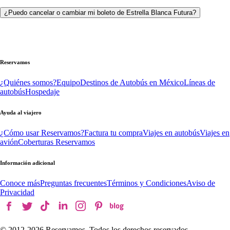
¿Puedo cancelar o cambiar mi boleto de Estrella Blanca Futura?
Reservamos
¿Quiénes somos?
Equipo
Destinos de Autobús en México
Líneas de
autobús
Hospedaje
Ayuda al viajero
¿Cómo usar Reservamos?
Factura tu compra
Viajes en autobús
Viajes en
avión
Coberturas Reservamos
Información adicional
Conoce más
Preguntas frecuentes
Términos y Condiciones
Aviso de
Privacidad
© 2012-
2026
Reservamos. Todos los derechos reservados.