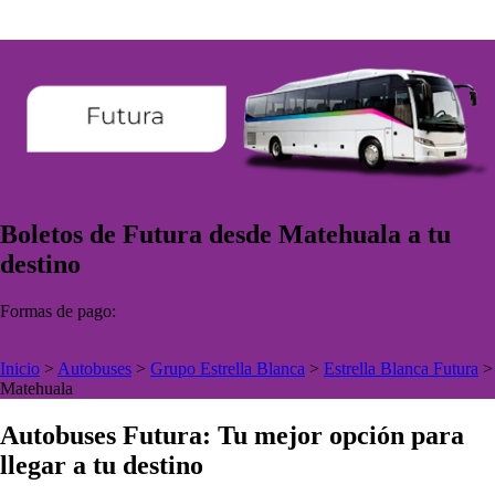
Boletos de Futura desde Matehuala a tu
destino
Formas de pago:
Inicio
>
Autobuses
>
Grupo Estrella Blanca
>
Estrella Blanca Futura
>
Matehuala
Autobuses Futura: Tu mejor opción para
llegar a tu destino