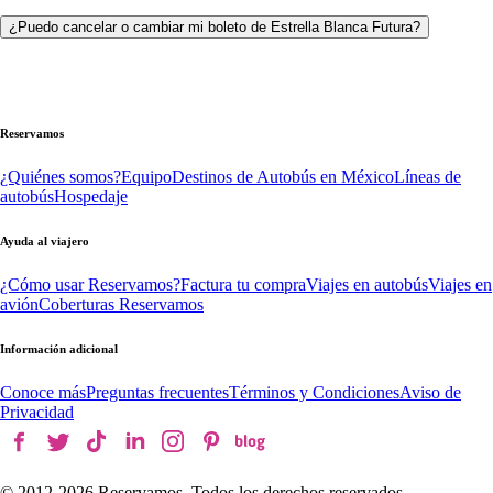
¿Puedo cancelar o cambiar mi boleto de Estrella Blanca Futura?
Reservamos
¿Quiénes somos?
Equipo
Destinos de Autobús en México
Líneas de
autobús
Hospedaje
Ayuda al viajero
¿Cómo usar Reservamos?
Factura tu compra
Viajes en autobús
Viajes en
avión
Coberturas Reservamos
Información adicional
Conoce más
Preguntas frecuentes
Términos y Condiciones
Aviso de
Privacidad
© 2012-
2026
Reservamos. Todos los derechos reservados.