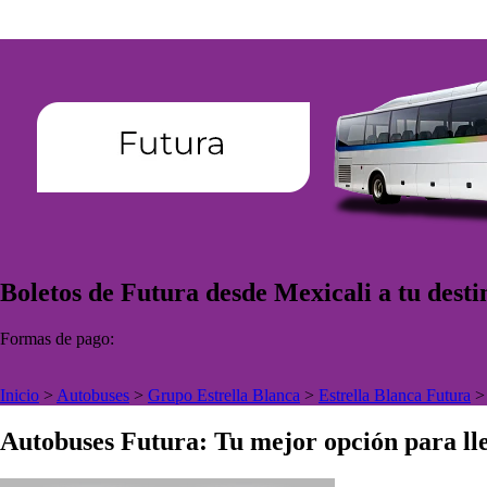
Boletos de Futura desde Mexicali a tu desti
Formas de pago:
Inicio
>
Autobuses
>
Grupo Estrella Blanca
>
Estrella Blanca Futura
Autobuses Futura: Tu mejor opción para lle