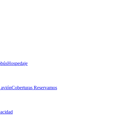
obús
Hospedaje
 avión
Coberturas Reservamos
vacidad