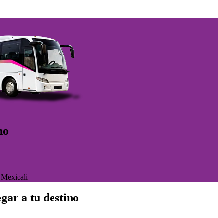
no
>
Mexicali
gar a tu destino