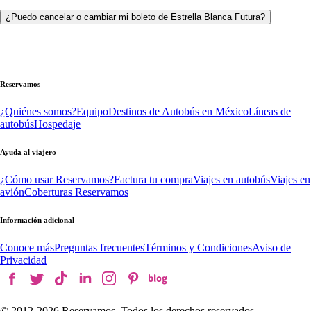
¿Puedo cancelar o cambiar mi boleto de Estrella Blanca Futura?
Reservamos
¿Quiénes somos?
Equipo
Destinos de Autobús en México
Líneas de
autobús
Hospedaje
Ayuda al viajero
¿Cómo usar Reservamos?
Factura tu compra
Viajes en autobús
Viajes en
avión
Coberturas Reservamos
Información adicional
Conoce más
Preguntas frecuentes
Términos y Condiciones
Aviso de
Privacidad
© 2012-
2026
Reservamos. Todos los derechos reservados.