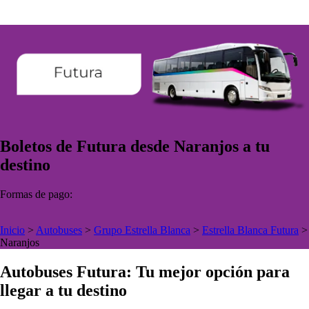
Boletos de Futura desde Naranjos a tu
destino
Formas de pago:
Inicio
>
Autobuses
>
Grupo Estrella Blanca
>
Estrella Blanca Futura
>
Naranjos
Autobuses Futura: Tu mejor opción para
llegar a tu destino