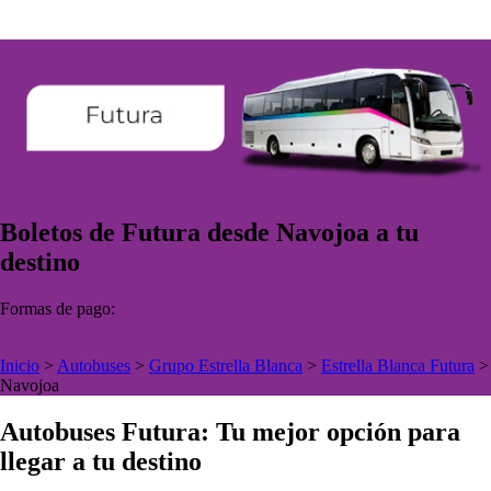
Boletos de Futura desde Navojoa a tu
destino
Formas de pago:
Inicio
>
Autobuses
>
Grupo Estrella Blanca
>
Estrella Blanca Futura
>
Navojoa
Autobuses Futura: Tu mejor opción para
llegar a tu destino