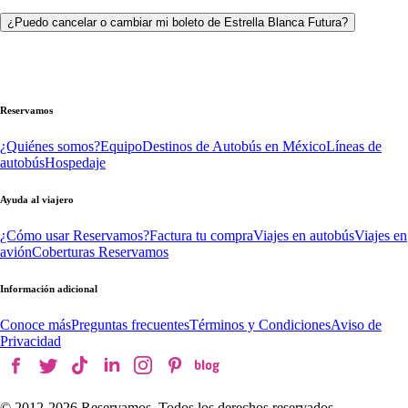
¿Puedo cancelar o cambiar mi boleto de Estrella Blanca Futura?
Reservamos
¿Quiénes somos?
Equipo
Destinos de Autobús en México
Líneas de
autobús
Hospedaje
Ayuda al viajero
¿Cómo usar Reservamos?
Factura tu compra
Viajes en autobús
Viajes en
avión
Coberturas Reservamos
Información adicional
Conoce más
Preguntas frecuentes
Términos y Condiciones
Aviso de
Privacidad
© 2012-
2026
Reservamos. Todos los derechos reservados.