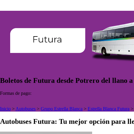
Boletos de Futura desde Potrero del llano a
Formas de pago:
Inicio
>
Autobuses
>
Grupo Estrella Blanca
>
Estrella Blanca Futura
Autobuses Futura: Tu mejor opción para lle