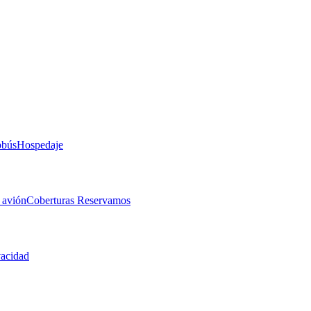
obús
Hospedaje
 avión
Coberturas Reservamos
vacidad