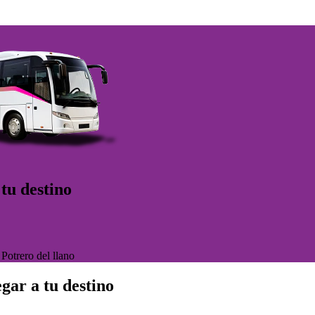
 tu destino
>
Potrero del llano
gar a tu destino