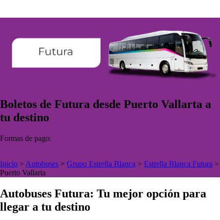
Boletos de Futura desde Puerto Vallarta a
tu destino
Formas de pago:
Inicio
>
Autobuses
>
Grupo Estrella Blanca
>
Estrella Blanca Futura
>
Puerto Vallarta
Autobuses Futura: Tu mejor opción para
llegar a tu destino