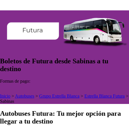
Boletos de Futura desde Sabinas a tu
destino
Formas de pago:
Inicio
>
Autobuses
>
Grupo Estrella Blanca
>
Estrella Blanca Futura
>
Sabinas
Autobuses Futura: Tu mejor opción para
llegar a tu destino