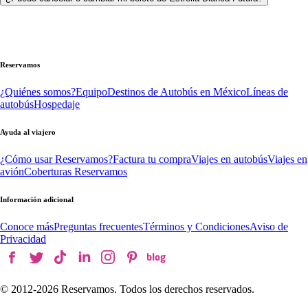
Reservamos
¿Quiénes somos?
Equipo
Destinos de Autobús en México
Líneas de
autobús
Hospedaje
Ayuda al viajero
¿Cómo usar Reservamos?
Factura tu compra
Viajes en autobús
Viajes en
avión
Coberturas Reservamos
Información adicional
Conoce más
Preguntas frecuentes
Términos y Condiciones
Aviso de
Privacidad
© 2012-
2026
Reservamos. Todos los derechos reservados.