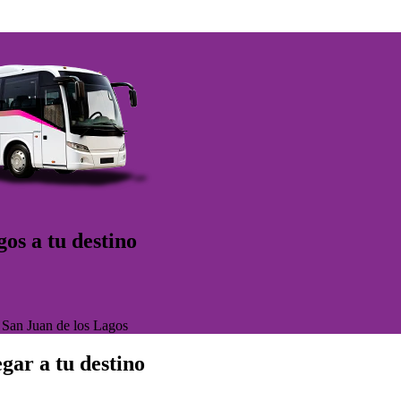
os a tu destino
>
San Juan de los Lagos
gar a tu destino