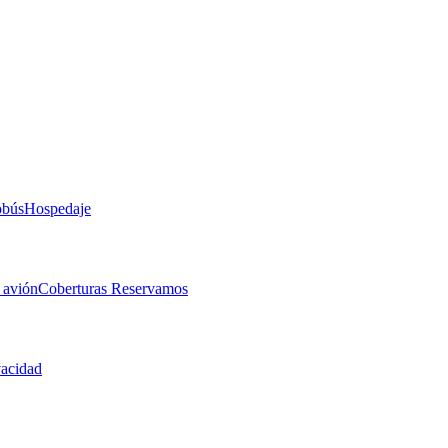
obús
Hospedaje
 avión
Coberturas Reservamos
vacidad