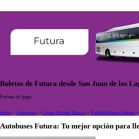
Boletos de Futura desde San Juan de los Lag
Formas de pago:
Inicio
>
Autobuses
>
Grupo Estrella Blanca
>
Estrella Blanca Futura
Autobuses Futura: Tu mejor opción para lle