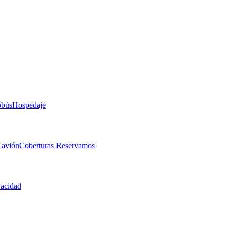
obús
Hospedaje
 avión
Coberturas Reservamos
vacidad