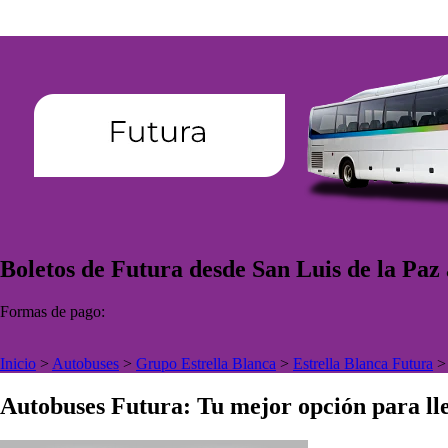
Boletos de Futura desde San Luis de la Paz 
Formas de pago:
Inicio
>
Autobuses
>
Grupo Estrella Blanca
>
Estrella Blanca Futura
Autobuses Futura: Tu mejor opción para lle