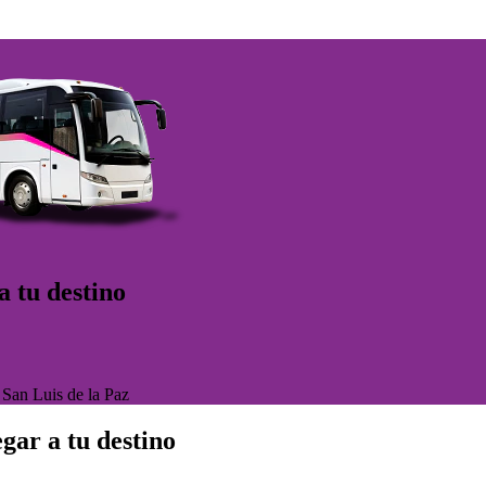
a tu destino
>
San Luis de la Paz
gar a tu destino