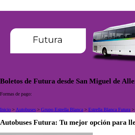
Boletos de Futura desde San Miguel de Alle
Formas de pago:
Inicio
>
Autobuses
>
Grupo Estrella Blanca
>
Estrella Blanca Futura
Autobuses Futura: Tu mejor opción para lle