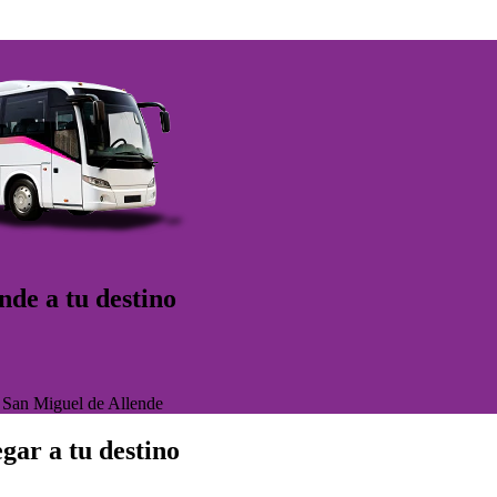
nde a tu destino
>
San Miguel de Allende
gar a tu destino