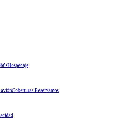
obús
Hospedaje
 avión
Coberturas Reservamos
vacidad