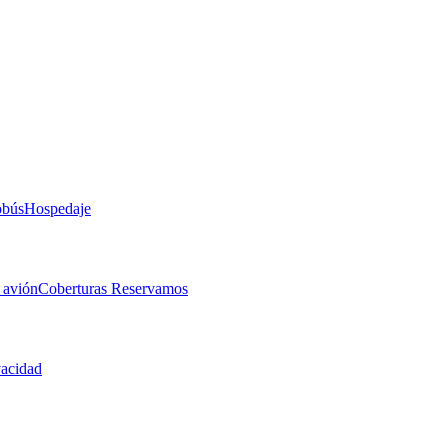
obús
Hospedaje
 avión
Coberturas Reservamos
vacidad