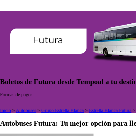
Boletos de Futura desde Tempoal a tu desti
Formas de pago:
Inicio
>
Autobuses
>
Grupo Estrella Blanca
>
Estrella Blanca Futura
Autobuses Futura: Tu mejor opción para lle