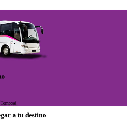
no
>
Tempoal
gar a tu destino