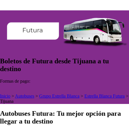
Boletos de Futura desde Tijuana a tu
destino
Formas de pago:
Inicio
>
Autobuses
>
Grupo Estrella Blanca
>
Estrella Blanca Futura
>
Tijuana
Autobuses Futura: Tu mejor opción para
llegar a tu destino