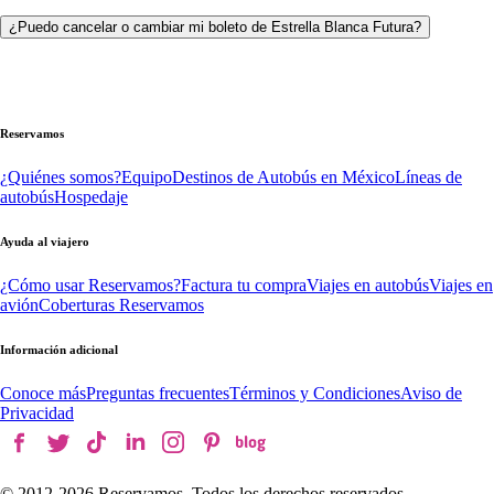
¿Puedo cancelar o cambiar mi boleto de Estrella Blanca Futura?
Reservamos
¿Quiénes somos?
Equipo
Destinos de Autobús en México
Líneas de
autobús
Hospedaje
Ayuda al viajero
¿Cómo usar Reservamos?
Factura tu compra
Viajes en autobús
Viajes en
avión
Coberturas Reservamos
Información adicional
Conoce más
Preguntas frecuentes
Términos y Condiciones
Aviso de
Privacidad
© 2012-
2026
Reservamos. Todos los derechos reservados.