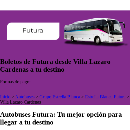
Boletos de Futura desde Villa Lazaro
Cardenas a tu destino
Formas de pago:
Inicio
>
Autobuses
>
Grupo Estrella Blanca
>
Estrella Blanca Futura
>
Villa Lazaro Cardenas
Autobuses Futura: Tu mejor opción para
llegar a tu destino