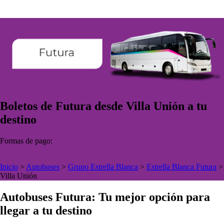
Boletos de Futura desde Villa Unión a tu
destino
Formas de pago:
Inicio
>
Autobuses
>
Grupo Estrella Blanca
>
Estrella Blanca Futura
>
Villa Unión
Autobuses Futura: Tu mejor opción para
llegar a tu destino