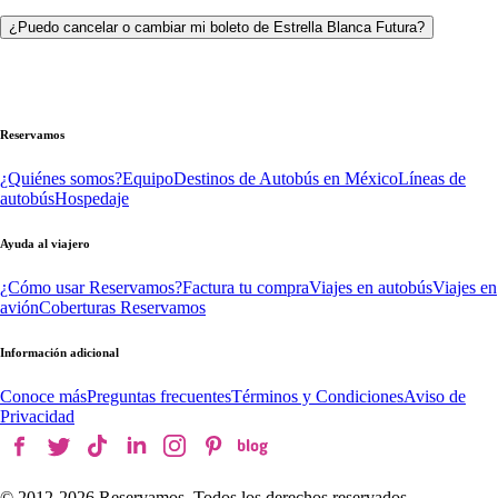
¿Puedo cancelar o cambiar mi boleto de Estrella Blanca Futura?
Reservamos
¿Quiénes somos?
Equipo
Destinos de Autobús en México
Líneas de
autobús
Hospedaje
Ayuda al viajero
¿Cómo usar Reservamos?
Factura tu compra
Viajes en autobús
Viajes en
avión
Coberturas Reservamos
Información adicional
Conoce más
Preguntas frecuentes
Términos y Condiciones
Aviso de
Privacidad
© 2012-
2026
Reservamos. Todos los derechos reservados.