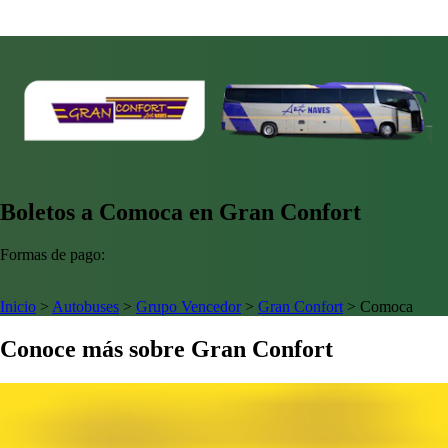
Boletos a Comoca en Gran Confort
Formas de pago:
Inicio
>
Autobuses
>
Grupo Vencedor
>
Gran Confort
>
Comoca
Conoce más sobre Gran Confort