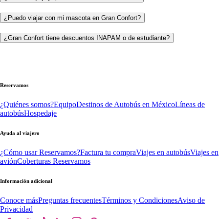
¿Puedo viajar con mi mascota en Gran Confort?
¿Gran Confort tiene descuentos INAPAM o de estudiante?
Reservamos
¿Quiénes somos?
Equipo
Destinos de Autobús en México
Líneas de
autobús
Hospedaje
Ayuda al viajero
¿Cómo usar Reservamos?
Factura tu compra
Viajes en autobús
Viajes en
avión
Coberturas Reservamos
Información adicional
Conoce más
Preguntas frecuentes
Términos y Condiciones
Aviso de
Privacidad