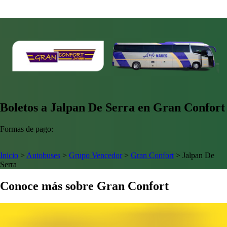
Boletos a Jalpan De Serra en Gran Confort
Formas de pago:
Inicio
>
Autobuses
>
Grupo Vencedor
>
Gran Confort
>
Jalpan De
Serra
Conoce más sobre Gran Confort