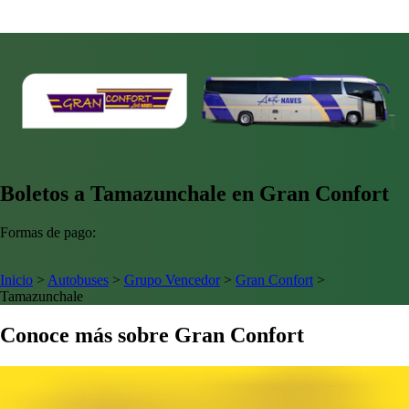
Boletos a Tamazunchale en Gran Confort
Formas de pago:
Inicio
>
Autobuses
>
Grupo Vencedor
>
Gran Confort
>
Tamazunchale
Conoce más sobre Gran Confort