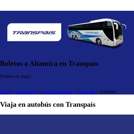
Boletos a Altamira en Transpaís
Formas de pago:
Inicio
>
Autobuses
>
Grupo Transpaís
>
Transpaís
>
Altamira
Viaja en autobús con Transpaís