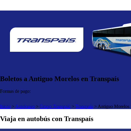
Boletos a Antiguo Morelos en Transpaís
Formas de pago:
Inicio
>
Autobuses
>
Grupo Transpaís
>
Transpaís
>
Antiguo Morelos
Viaja en autobús con Transpaís