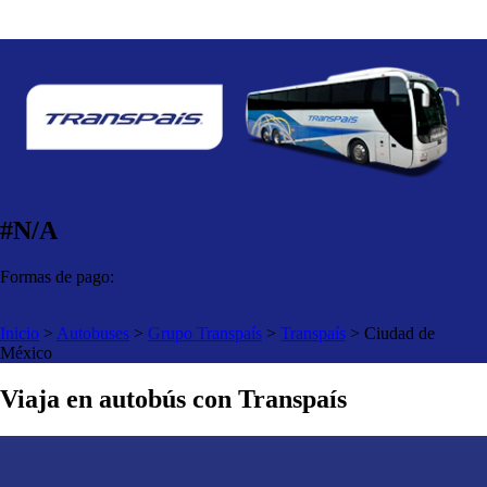
#N/A
Formas de pago:
Inicio
>
Autobuses
>
Grupo Transpaís
>
Transpaís
>
Ciudad de
México
Viaja en autobús con Transpaís