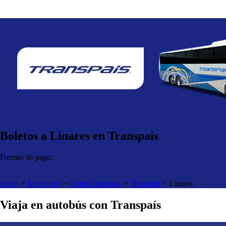
Boletos a Linares en Transpaís
Formas de pago:
Inicio
>
Autobuses
>
Grupo Transpaís
>
Transpaís
>
Linares
Viaja en autobús con Transpaís