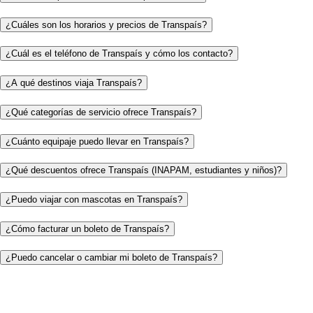
¿Cuáles son los horarios y precios de Transpaís?
¿Cuál es el teléfono de Transpaís y cómo los contacto?
¿A qué destinos viaja Transpaís?
¿Qué categorías de servicio ofrece Transpaís?
¿Cuánto equipaje puedo llevar en Transpaís?
¿Qué descuentos ofrece Transpaís (INAPAM, estudiantes y niños)?
¿Puedo viajar con mascotas en Transpaís?
¿Cómo facturar un boleto de Transpaís?
¿Puedo cancelar o cambiar mi boleto de Transpaís?