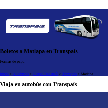
Boletos a Matlapa en Transpaís
Formas de pago:
Inicio
>
Autobuses
>
Grupo Transpaís
>
Transpaís
>
Matlapa
Viaja en autobús con Transpaís