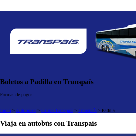
Boletos a Padilla en Transpaís
Formas de pago:
Inicio
>
Autobuses
>
Grupo Transpaís
>
Transpaís
>
Padilla
Viaja en autobús con Transpaís