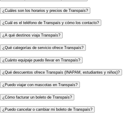
¿Cuáles son los horarios y precios de Transpaís?
¿Cuál es el teléfono de Transpaís y cómo los contacto?
¿A qué destinos viaja Transpaís?
¿Qué categorías de servicio ofrece Transpaís?
¿Cuánto equipaje puedo llevar en Transpaís?
¿Qué descuentos ofrece Transpaís (INAPAM, estudiantes y niños)?
¿Puedo viajar con mascotas en Transpaís?
¿Cómo facturar un boleto de Transpaís?
¿Puedo cancelar o cambiar mi boleto de Transpaís?