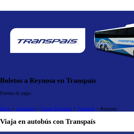
Boletos a Reynosa en Transpaís
Formas de pago:
Inicio
>
Autobuses
>
Grupo Transpaís
>
Transpaís
>
Reynosa
Viaja en autobús con Transpaís