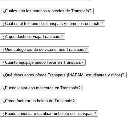
¿Cuáles son los horarios y precios de Transpaís?
¿Cuál es el teléfono de Transpaís y cómo los contacto?
¿A qué destinos viaja Transpaís?
¿Qué categorías de servicio ofrece Transpaís?
¿Cuánto equipaje puedo llevar en Transpaís?
¿Qué descuentos ofrece Transpaís (INAPAM, estudiantes y niños)?
¿Puedo viajar con mascotas en Transpaís?
¿Cómo facturar un boleto de Transpaís?
¿Puedo cancelar o cambiar mi boleto de Transpaís?