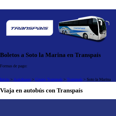
Boletos a Soto la Marina en Transpaís
Formas de pago:
Inicio
>
Autobuses
>
Grupo Transpaís
>
Transpaís
>
Soto la Marina
Viaja en autobús con Transpaís