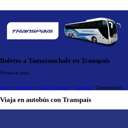
Boletos a Tamazunchale en Transpaís
Formas de pago:
Inicio
>
Autobuses
>
Grupo Transpaís
>
Transpaís
>
Tamazunchale
Viaja en autobús con Transpaís