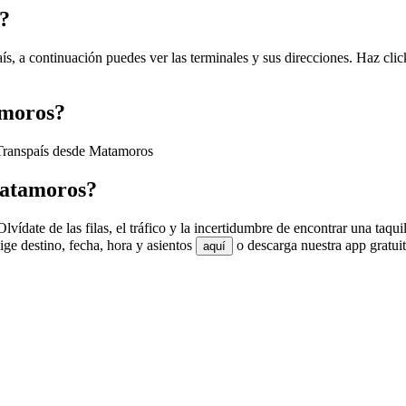
?
s, a continuación puedes ver las terminales y sus direcciones. Haz clic
amoros?
 Transpaís desde Matamoros
Matamoros?
ídate de las filas, el tráfico y la incertidumbre de encontrar una taqu
ge destino, fecha, hora y asientos
o descarga nuestra app gratui
aquí