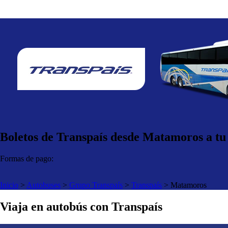
Boletos de Transpaís desde Matamoros a tu
Formas de pago:
Inicio
>
Autobuses
>
Grupo Transpaís
>
Transpaís
>
Matamoros
Viaja en autobús con Transpaís