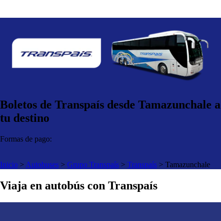
Boletos de Transpaís desde Tamazunchale a
tu destino
Formas de pago:
Inicio
>
Autobuses
>
Grupo Transpaís
>
Transpaís
>
Tamazunchale
Viaja en autobús con Transpaís