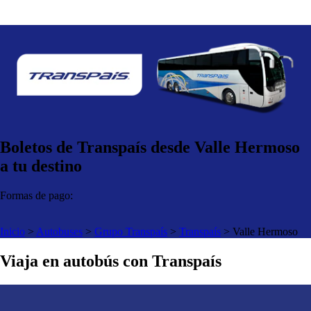
Boletos de Transpaís desde Valle Hermoso
a tu destino
Formas de pago:
Inicio
>
Autobuses
>
Grupo Transpaís
>
Transpaís
>
Valle Hermoso
Viaja en autobús con Transpaís