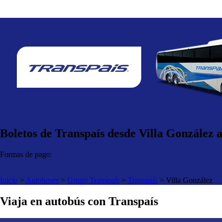
Boletos de Transpaís desde Villa González a
Formas de pago:
Inicio
>
Autobuses
>
Grupo Transpaís
>
Transpaís
>
Villa González
Viaja en autobús con Transpaís