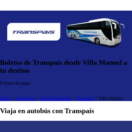
Boletos de Transpaís desde Villa Manuel a
tu destino
Formas de pago:
Inicio
>
Autobuses
>
Grupo Transpaís
>
Transpaís
>
Villa Manuel
Viaja en autobús con Transpaís