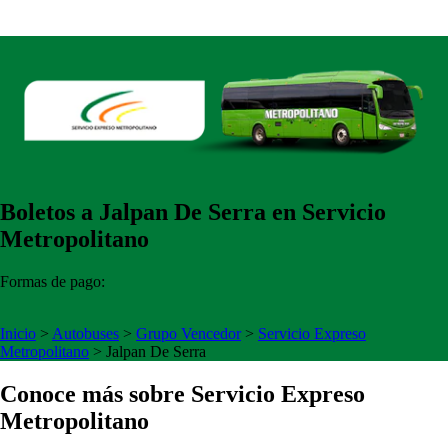
Boletos a Jalpan De Serra en Servicio
Metropolitano
Formas de pago:
Inicio
>
Autobuses
>
Grupo Vencedor
>
Servicio Expreso
Metropolitano
>
Jalpan De Serra
Conoce más sobre Servicio Expreso
Metropolitano