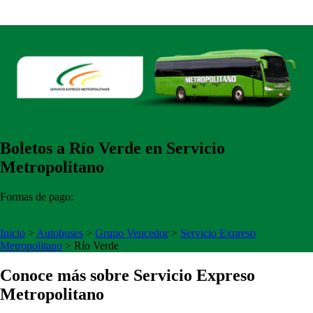
Boletos a Río Verde en Servicio
Metropolitano
Formas de pago:
Inicio
>
Autobuses
>
Grupo Vencedor
>
Servicio Expreso
Metropolitano
>
Río Verde
Conoce más sobre Servicio Expreso
Metropolitano