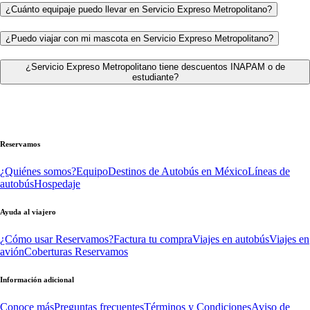
¿Cuánto equipaje puedo llevar en Servicio Expreso Metropolitano?
¿Puedo viajar con mi mascota en Servicio Expreso Metropolitano?
¿Servicio Expreso Metropolitano tiene descuentos INAPAM o de
estudiante?
Reservamos
¿Quiénes somos?
Equipo
Destinos de Autobús en México
Líneas de
autobús
Hospedaje
Ayuda al viajero
¿Cómo usar Reservamos?
Factura tu compra
Viajes en autobús
Viajes en
avión
Coberturas Reservamos
Información adicional
Conoce más
Preguntas frecuentes
Términos y Condiciones
Aviso de