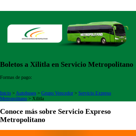
Boletos a Xilitla en Servicio Metropolitano
Formas de pago:
Inicio
>
Autobuses
>
Grupo Vencedor
>
Servicio Expreso
Metropolitano
>
Xilitla
Conoce más sobre Servicio Expreso
Metropolitano