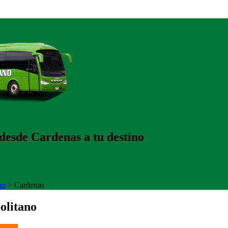
desde Cardenas a tu destino
no
>
Cardenas
olitano