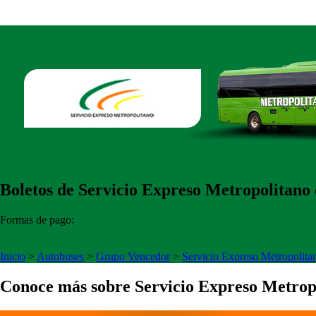
Boletos de Servicio Expreso Metropolitano 
Formas de pago:
Inicio
>
Autobuses
>
Grupo Vencedor
>
Servicio Expreso Metropolita
Conoce más sobre Servicio Expreso Metrop