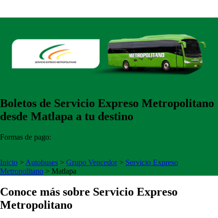
Boletos de Servicio Expreso Metropolitano
desde Matlapa a tu destino
Formas de pago:
Inicio
>
Autobuses
>
Grupo Vencedor
>
Servicio Expreso
Metropolitano
>
Matlapa
Conoce más sobre Servicio Expreso
Metropolitano