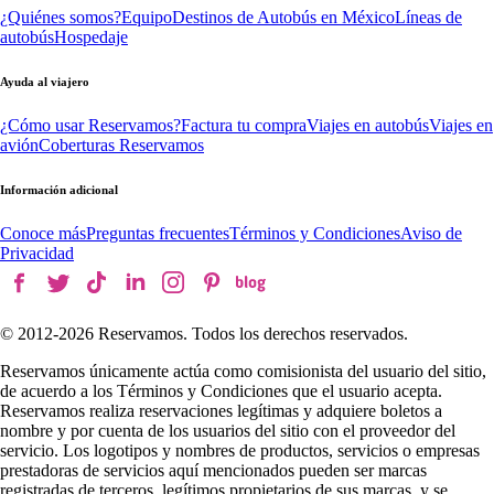
¿Quiénes somos?
Equipo
Destinos de Autobús en México
Líneas de
autobús
Hospedaje
Ayuda al viajero
¿Cómo usar Reservamos?
Factura tu compra
Viajes en autobús
Viajes en
avión
Coberturas Reservamos
Información adicional
Conoce más
Preguntas frecuentes
Términos y Condiciones
Aviso de
Privacidad
© 2012-
2026
Reservamos. Todos los derechos reservados.
Reservamos únicamente actúa como comisionista del usuario del sitio,
de acuerdo a los Términos y Condiciones que el usuario acepta.
Reservamos realiza reservaciones legítimas y adquiere boletos a
nombre y por cuenta de los usuarios del sitio con el proveedor del
servicio. Los logotipos y nombres de productos, servicios o empresas
prestadoras de servicios aquí mencionados pueden ser marcas
registradas de terceros, legítimos propietarios de sus marcas, y se