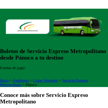
Boletos de Servicio Expreso Metropolitano
desde Pánuco a tu destino
Formas de pago:
Inicio
>
Autobuses
>
Grupo Vencedor
>
Servicio Expreso
Metropolitano
>
Pánuco
Conoce más sobre Servicio Expreso
Metropolitano