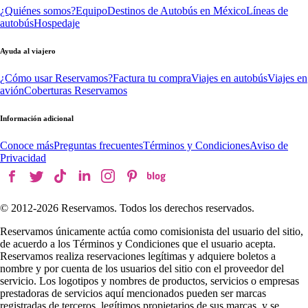
¿Quiénes somos?
Equipo
Destinos de Autobús en México
Líneas de
autobús
Hospedaje
Ayuda al viajero
¿Cómo usar Reservamos?
Factura tu compra
Viajes en autobús
Viajes en
avión
Coberturas Reservamos
Información adicional
Conoce más
Preguntas frecuentes
Términos y Condiciones
Aviso de
Privacidad
© 2012-
2026
Reservamos. Todos los derechos reservados.
Reservamos únicamente actúa como comisionista del usuario del sitio,
de acuerdo a los Términos y Condiciones que el usuario acepta.
Reservamos realiza reservaciones legítimas y adquiere boletos a
nombre y por cuenta de los usuarios del sitio con el proveedor del
servicio. Los logotipos y nombres de productos, servicios o empresas
prestadoras de servicios aquí mencionados pueden ser marcas
registradas de terceros, legítimos propietarios de sus marcas, y se